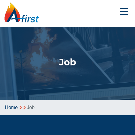
Skip
to
main
content
Job
BREADCRUMB
Home
Job