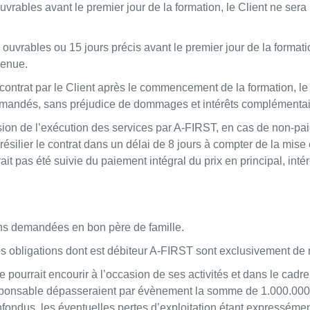
rs ouvrables avant le premier jour de la formation, le Client ne s
urs ouvrables ou 15 jours précis avant le premier jour de la forma
venue.
 contrat par le Client après le commencement de la formation, l
 commandés, sans préjudice de dommages et intérêts complémentai
nsion de l’exécution des services par A-FIRST, en cas de non-p
ésilier le contrat dans un délai de 8 jours à compter de la mi
it pas été suivie du paiement intégral du prix en principal, inté
ons demandées en bon père de famille.
les obligations dont est débiteur A-FIRST sont exclusivement d
e pourrait encourir à l’occasion de ses activités et dans le cadr
esponsable dépasseraient par évènement la somme de 1.000.000
fondus, les éventuelles pertes d’exploitation étant expressémen