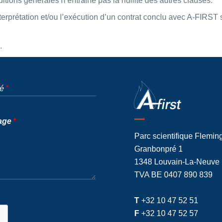
itions générales n’entraine pas la nullité des autres clauses.
 l’interprétation et/ou l’exécution d’un contrat conclu avec A-FI
.
té
age
Parc scientifique Flemin
Granbonpré 1
1348 Louvain-La-Neuve
TVA BE 0407 890 839
T
+32 10 47 52 51
F
+32 10 47 52 57