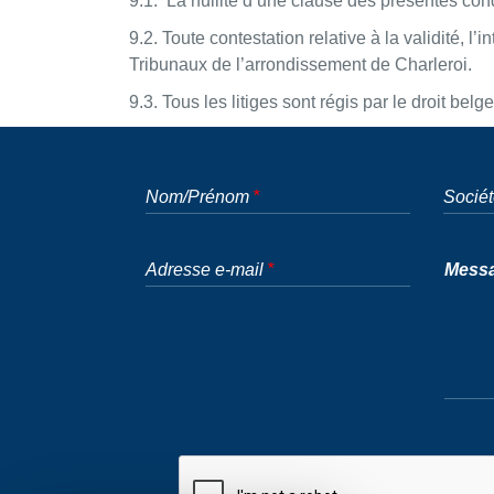
9.1. La nullité d’une clause des présentes cond
9.2. Toute contestation relative à la validité,
Tribunaux de l’arrondissement de Charleroi.
9.3. Tous les litiges sont régis par le droit belge
Nom/Prénom
Socié
Adresse e-mail
Mess