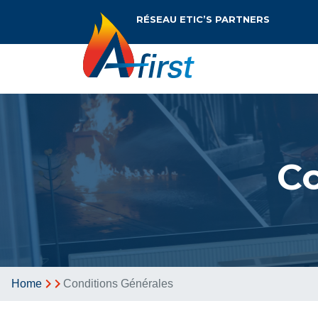
Skip
RÉSEAU ETIC’S PARTNERS
to
main
content
Co
BREADCRUMB
Home
Conditions Générales