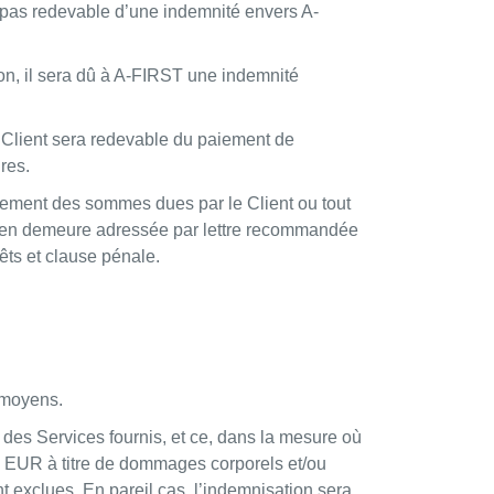
era pas redevable d’une indemnité envers A-
tion, il sera dû à A-FIRST une indemnité
e Client sera redevable du paiement de
res.
aiement des sommes dues par le Client ou tout
se en demeure adressée par lettre recommandée
rêts et clause pénale.
e moyens.
e des Services fournis, et ce, dans la mesure où
 EUR à titre de dommages corporels et/ou
t exclues. En pareil cas, l’indemnisation sera