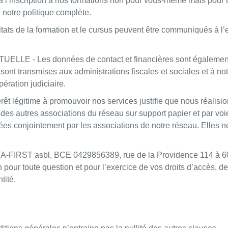
z à l’inscription à nos formations non pour vous-même mais pou
e notre politique complète.
e la formation et le cursus peuvent être communiqués à l’em
Les données de contact et financières sont également util
 sont transmises aux administrations fiscales et sociales et à no
pération judiciaire.
gitime à promouvoir nos services justifie que nous réalision
 des autres associations du réseau sur support papier et par v
aitées conjointement par les associations de notre réseau. Elle
 (A-FIRST asbl, BCE 0429856389, rue de la Providence 114 à 6
n pour toute question et pour l’exercice de vos droits d’accès, de
tité.