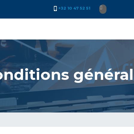
Search
+32 10 47 52 51
nditions généra