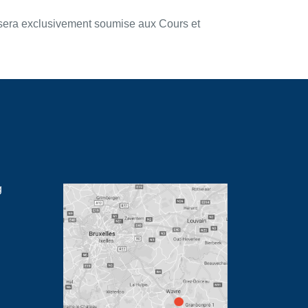
RST sera exclusivement soumise aux Cours et
g