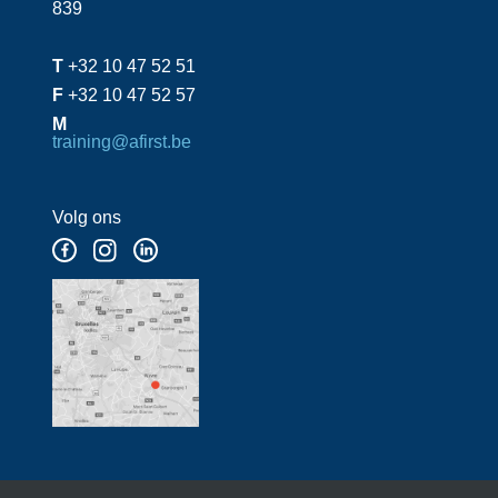
839
T
+32 10 47 52 51
F
+32 10 47 52 57
M
training@afirst.be
Volg ons